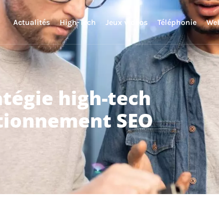
Actualités
High-Tech
Jeux vidéos
Téléphonie
We
atégie high-tech
sitionnement SEO