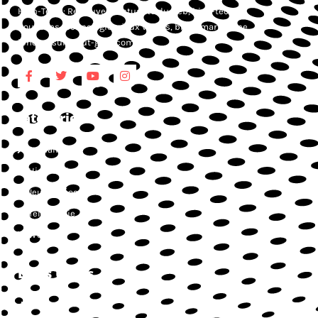
High-Tech : Retrouvez l’actualité du web, high-tech,
nouvelles technologies, jeux vidéos, blog smartphone,
iphone, sur Atout-geek.com.
Catégories
Actualités
High-Tech
Jeux vidéos
Téléphonie
Web
Liens Utiles
Contact