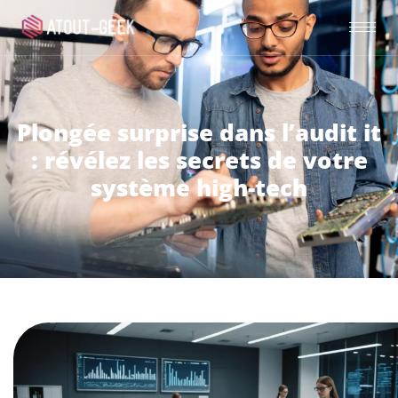
Plongée surprise dans l’audit it
: révélez les secrets de votre
système high-tech