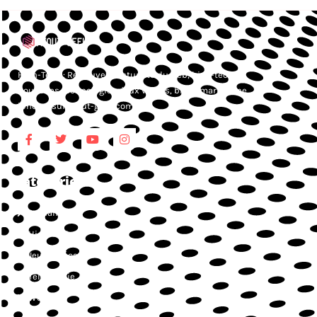
High-Tech : Retrouvez l’actualité du web, high-tech,
nouvelles technologies, jeux vidéos, blog smartphone,
iphone, sur Atout-geek.com.
Catégories
Actualités
High-Tech
Jeux vidéos
Téléphonie
Web