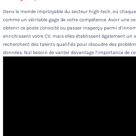
Dans le monde impitoyable du secteur high-tech, où chaque i
comme un véritable gage de votre compétence. Avoir une cert
obtenir ce poste convoité ou passer inaperçu parmi d’inno
enrichissent votre CV, mais elles établissent également un 
recherchent des talents qualifiés pour résoudre des problè
données. Nul besoin de vanter davantage l’importance de cett