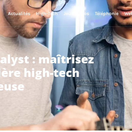
Actualités
High-Tech
Jeux vidéos
Téléphonie
We
alyst : maîtrisez
rière high-tech
euse