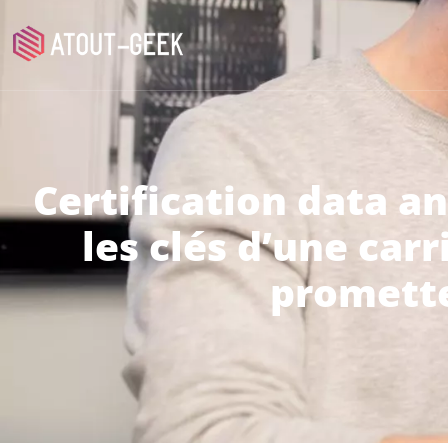
Certification data an
les clés d’une car
promett