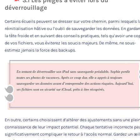
3.1 Les pièges à éviter lors du
déverrouillage
Certains écueils peuvent se dresser sur votre chemin, parmi lesquels l
réinitialisation hâtive ou l’oubli de sauvegarder les données. En gardan
la tête froide et en suivant des conseils pratiques, tels qu’avoir une co
de vos fichiers, vous éviterez les soucis majeurs. De même, ne sous-
estimez jamais la force des backups.
En tentant de déverrouiller son iPad sans sauvegarde préalable, Sophie perdit
toutes ses photos de vacances. Après ce coup dur, elle a appris à toujours
sauvegarder ses données avant d’entreprendre des actions risquées. Aujourd’hui,
ses fichiers sont en sécurité sur iCloud, prêts à être récupérés.
En outre, certains choisissent d’altérer des ajustements sans une plei
connaissance de leur impact potentiel. Chaque tentative incorrecte pe
significativement compliquer le retour à l’accès normal. Gardez un œil