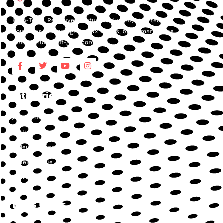
High-Tech : Retrouvez l’actualité du web, high-tech,
nouvelles technologies, jeux vidéos, blog smartphone,
iphone, sur Atout-geek.com.
Catégories
Actualités
High-Tech
Jeux vidéos
Téléphonie
Web
Liens Utiles