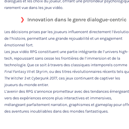
dialogues et les choix du joueur, offrant une profondeur psychologiqu
rarement vue dans les jeux vidéo.
Innovation dans le genre dialogue-centric
Les décisions prises par les joueurs influencent directement l’évolutio
de l’histoire, permettant une grande rejouabilité et un engagement
émotionnel fort.
Les jeux vidéo RPG constituent une partie intégrante de l’univers high-
tech, repoussant sans cesse les frontières de l’immersion et de la
technologie. Que ce soit à travers des classiques intemporels comme
Final Fantasy VII
et
Skyrim
, ou des titres révolutionnaires récents tels q
The Witcher 3
et
Cyberpunk 2077
, ces jeux continuent de captiver les
joueurs du monde entier.
L’avenir des RPG s’annonce prometteur avec des tendances émergean
vers des expériences encore plus interactives et immersives,
mélangeant parfaitement narration, graphismes et gameplay pour offr
des aventures inoubliables dans des mondes fantastiques.