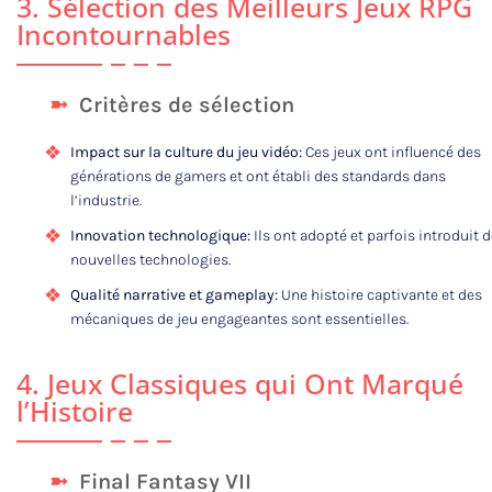
3. Sélection des Meilleurs Jeux RPG
Incontournables
Critères de sélection
Impact sur la culture du jeu vidéo:
Ces jeux ont influencé des
générations de gamers et ont établi des standards dans
l’industrie.
Innovation technologique:
Ils ont adopté et parfois introduit 
nouvelles technologies.
Qualité narrative et gameplay:
Une histoire captivante et des
mécaniques de jeu engageantes sont essentielles.
4. Jeux Classiques qui Ont Marqué
l’Histoire
Final Fantasy VII