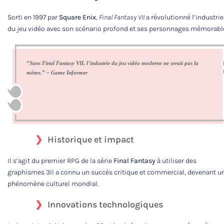
Sorti en 1997 par
Square Enix
,
Final Fantasy VII
a révolutionné l’industrie
du jeu vidéo avec son scénario profond et ses personnages mémorabl
“Sans
Final Fantasy VII
, l’industrie du jeu vidéo moderne ne serait pas la
même.” – Game Informer
Historique et impact
Il s’agit du premier RPG de la série
Final Fantasy
à utiliser des
graphismes 3Il a connu un succès critique et commercial, devenant u
phénomène culturel mondial.
Innovations technologiques