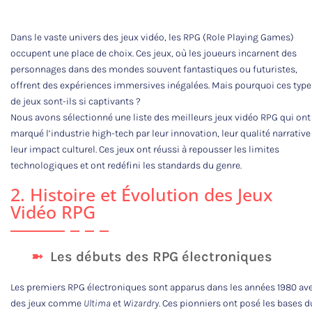
Dans le vaste univers des jeux vidéo, les RPG (Role Playing Games)
occupent une place de choix. Ces jeux, où les joueurs incarnent des
personnages dans des mondes souvent fantastiques ou futuristes,
offrent des expériences immersives inégalées. Mais pourquoi ces type
de jeux sont-ils si captivants ?
Nous avons sélectionné une liste des meilleurs jeux vidéo RPG qui ont
marqué l’industrie high-tech par leur innovation, leur qualité narrative
leur impact culturel. Ces jeux ont réussi à repousser les limites
technologiques et ont redéfini les standards du genre.
2. Histoire et Évolution des Jeux
Vidéo RPG
Les débuts des RPG électroniques
Les premiers RPG électroniques sont apparus dans les années 1980 av
des jeux comme
Ultima
et
Wizardry
. Ces pionniers ont posé les bases d