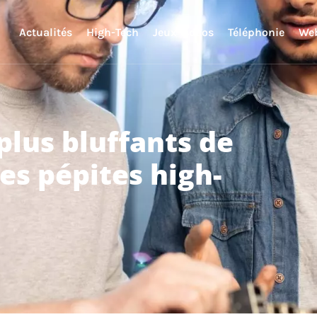
Actualités
High-Tech
Jeux vidéos
Téléphonie
We
plus bluffants de
les pépites high-