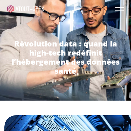
Révolution data : quand la
high-tech redéfinit
l’hébergement des données
santé