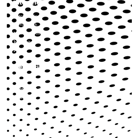
Catégories
Actualités
High-Tech
Jeux vidéos
Téléphonie
Web
Liens Utiles
Contact
Mentions légales
Sitemap
Copyright © 2022 | Tous droits réservés.