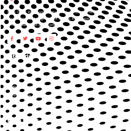
High-Tech : Retrouvez l’actualité du web, high-tech,
nouvelles technologies, jeux vidéos, blog smartphone,
iphone, sur Atout-geek.com.
Catégories
Actualités
High-Tech
Jeux vidéos
Téléphonie
Web
Liens Utiles