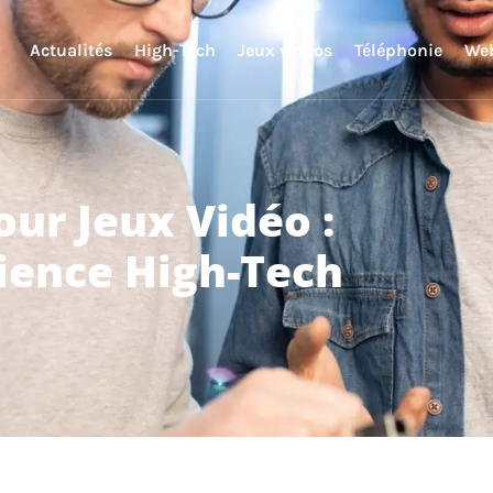
Actualités
High-Tech
Jeux vidéos
Téléphonie
We
our Jeux Vidéo :
ience High-Tech