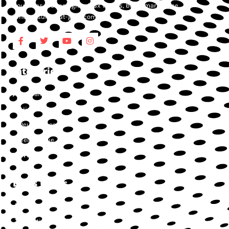
nouvelles technologies, jeux vidéos, blog smartphone,
iphone, sur Atout-geek.com.
Catégories
Actualités
High-Tech
Jeux vidéos
Téléphonie
Web
Liens Utiles
Contact
Mentions légales